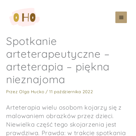
Przejdź
do
treści
Spotkanie
arteterapeutyczne –
arteterapia – piękna
nieznajoma
Przez
Olga Hucko
/
11 października 2022
Arteterapia wielu osobom kojarzy się z
malowaniem obrazków przez dzieci.
Niewielka część tego skojarzenia jest
prawdziwa. Prawda: w trakcie spotkania